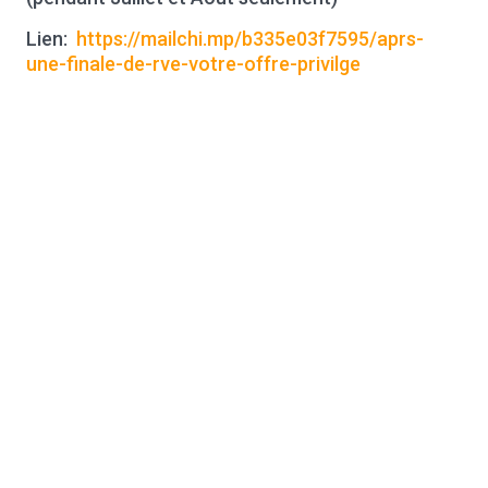
Lien:
https://mailchi.mp/b335e03f7595/aprs-
une-finale-de-rve-votre-offre-privilge