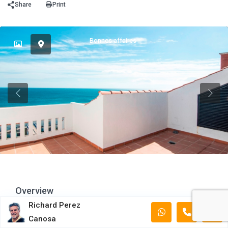
Share
Print
Bonnes affaires
Previous
Previ
Overview
Richard Perez
3 Bedrooms
2 Bathrooms
Canosa