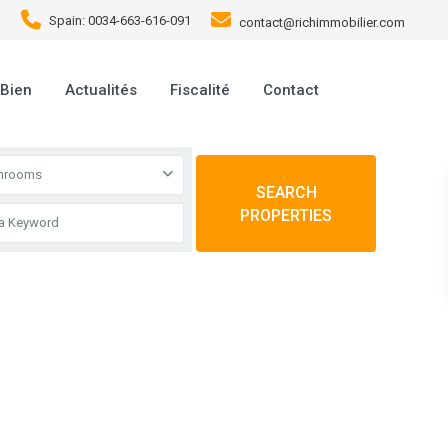
Spain: 0034-663-616-091
contact@richimmobilier.com
 Bien
Actualités
Fiscalité
Contact
throoms
SEARCH
PROPERTIES