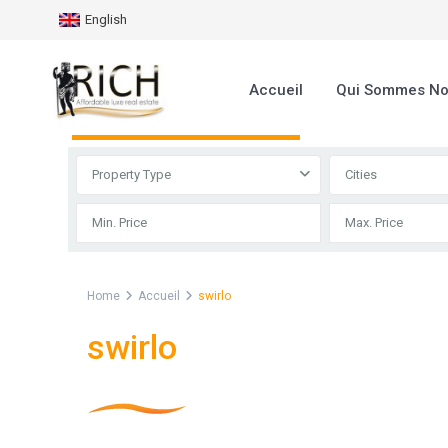
English
Accueil
Qui Sommes N
Advanced Search
Property Type
Cities
Home
Accueil
swirlo
swirlo