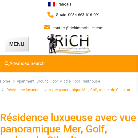
Français
Spain: 0034-663-616-091
contact@richimmobilier.com
Advanced Search
Home
Apartment
,
Ground Floor
,
Middle Floor
,
Penthouse
Résidence luxueuse avec vue panoramique Mer, Golf, rocher de Gibraltar
,
,
,
Hot Deals
Apartment
Ground Floor
Middle Floor
Penthouse
Résidence luxueuse avec vue
panoramique Mer, Golf,