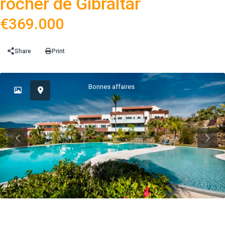
rocher de Gibraltar
€369.000
Share
Print
Bonnes affaires
Previous
Previ