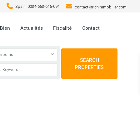
Spain: 0034-663-616-091
contact@richimmobilier.com
 Bien
Actualités
Fiscalité
Contact
throoms
SEARCH
PROPERTIES