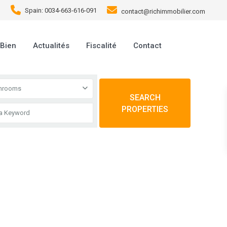
Spain: 0034-663-616-091
contact@richimmobilier.com
 Bien
Actualités
Fiscalité
Contact
throoms
SEARCH
PROPERTIES