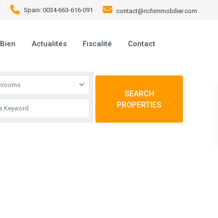
Spain: 0034-663-616-091
contact@richimmobilier.com
 Bien
Actualités
Fiscalité
Contact
throoms
SEARCH
PROPERTIES