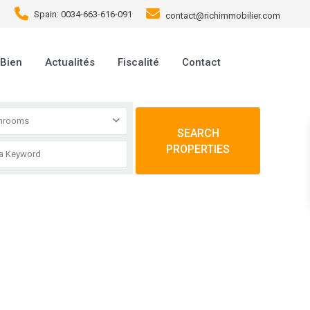
Spain: 0034-663-616-091
contact@richimmobilier.com
 Bien
Actualités
Fiscalité
Contact
throoms
SEARCH
PROPERTIES