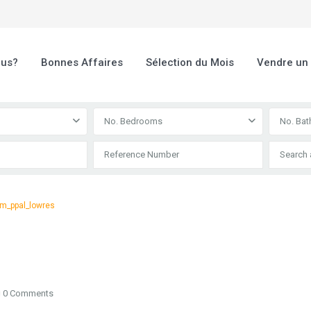
ous?
Bonnes Affaires
Sélection du Mois
Vendre un
No. Bedrooms
No. Ba
rm_ppal_lowres
s
0 Comments