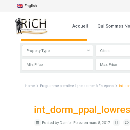
English
Accueil
Qui Sommes N
Advanced Search
Property Type
Cities
Home
Programme première ligne de mer à Estepona
int_do
int_dorm_ppal_lowre
Posted by Damien Perez on mars 8, 2017