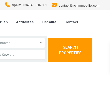
Spain: 0034-663-616-091
contact@richimmobilier.com
 Bien
Actualités
Fiscalité
Contact
throoms
SEARCH
PROPERTIES