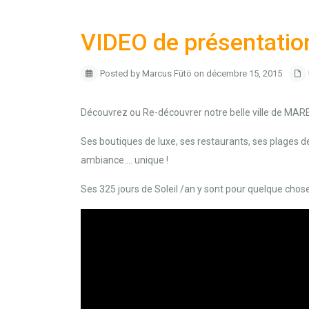
VIDEO de présentati
Posted by Marcus Fütö on décembre 15, 2015
Découvrez ou Re-découvrer notre belle ville de MAR
Ses boutiques de luxe, ses restaurants, ses plages de
ambiance…. unique !
Ses 325 jours de Soleil /an y sont pour quelque chose