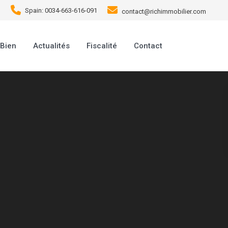
Spain: 0034-663-616-091
contact@richimmobilier.com
 Bien
Actualités
Fiscalité
Contact