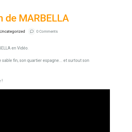
on de MARBELLA
Uncategorized
0 Comments
BELLA en Vidéo.
 sable fin, son quartier espagne…. et surtout son
 !