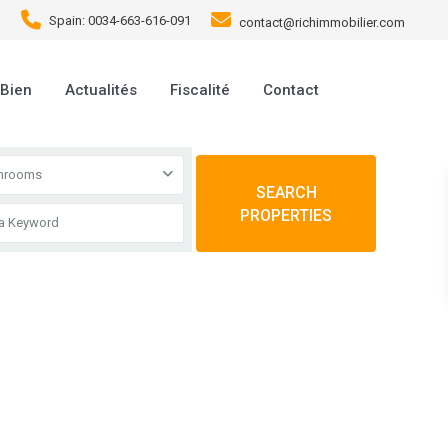
Spain: 0034-663-616-091
contact@richimmobilier.com
 Bien
Actualités
Fiscalité
Contact
throoms
SEARCH
PROPERTIES